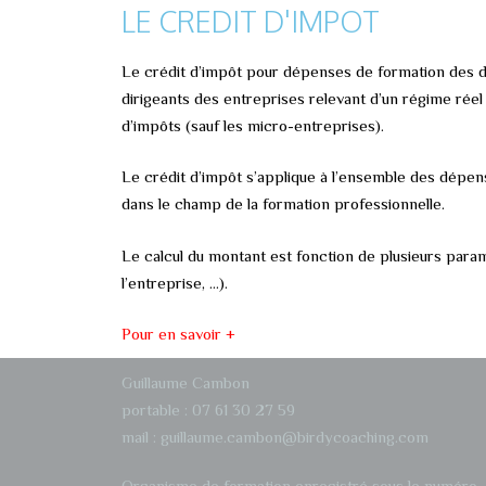
LE CREDIT D'IMPOT
Le crédit d’impôt pour dépenses de formation des dir
dirigeants des entreprises relevant d’un régime réel
d’impôts (sauf les micro-entreprises).
Le crédit d’impôt s’applique à l’ensemble des dépens
dans le champ de la formation professionnelle.
Le calcul du montant est fonction de plusieurs paramè
l’entreprise, …).
Pour en savoir +
Guillaume Cambon
portable : 07 61 30 27 59
mail : guillaume.cambon@birdycoaching.com
Organisme de formation enregistré sous le numéro