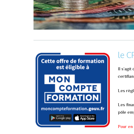
le C
Il s’agi
certifia
Les règl
Les fin
pôle emp
Pour en 