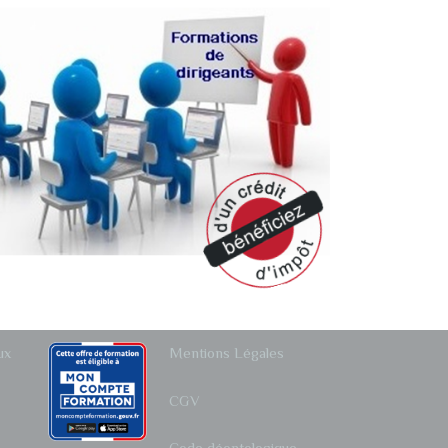
ux
Mentions Légales
CGV
Code déontologique