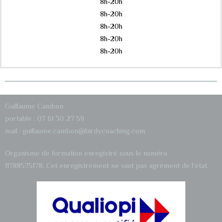
8h-20h
8h-20h
8h-20h
8h-20h
8h-20h
Guillaume Cambon
portable : 07 61 30 27 59
mail : guillaume.cambon@birdycoaching.com
Organisme de formation enregistré sous le numéro
11788575178.
Cet enregistrement ne vaut pas agrément de l’état.